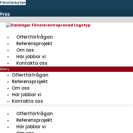
Hoppa
Fönsterbyten
till
innehåll
Bygg
Offertförfrågan
Referensprojekt
Om oss
Här jobbar vi
Kontakta oss
Meny
Offertförfrågan
Referensprojekt
Om oss
Här jobbar vi
Kontakta oss
Offertförfrågan
Referensprojekt
Här jobbar vi