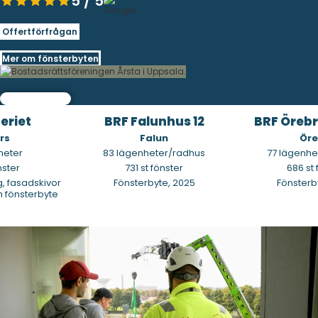
5 / 5
Offertförfrågan
Mer om fönsterbyten
iet
BRF Falunhus 12
BRF Örebroh
Falun
Örebr
ter
83 lägenheter/radhus
77 lägenhete
er
731 st fönster
686 st fön
fasadskivor
Fönsterbyte, 2025
Fönsterbyte
önsterbyte