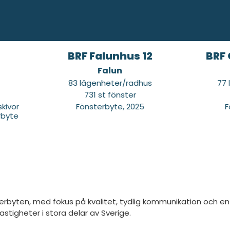
BRF Falunhus 12
BRF Örebr
Falun
Ör
83 lägenheter/radhus
77 lägenh
731 st fönster
686 st
Fönsterbyte, 2025
Fönsterb
byten, med fokus på kvalitet, tydlig kommunikation och en s
astigheter i stora delar av Sverige.