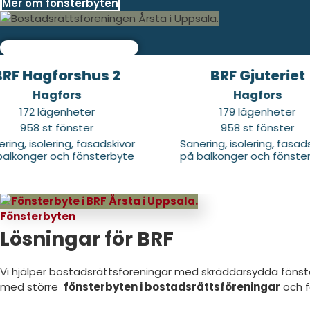
Mer om fönsterbyten
agforshus 2
BRF Gjuteriet
Hagfors
Hagfors
 lägenheter
179 lägenheter
 st fönster
958 st fönster
olering, fasadskivor
Sanering, isolering, fasadskivor
er och fönsterbyte
på balkonger och fönsterbyte
Fönsterbyten
Lösningar för BRF
Vi hjälper bostadsrättsföreningar med skräddarsydda fönster
med större
fönsterbyten i bostadsrättsföreningar
och f