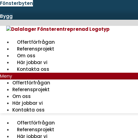
Hoppa
Fönsterbyten
till
Bygg
innehåll
Offertförfrågan
Referensprojekt
Om oss
Här jobbar vi
Kontakta oss
Meny
Offertförfrågan
Referensprojekt
Om oss
Här jobbar vi
Kontakta oss
Offertförfrågan
Referensprojekt
Här jobbar vi