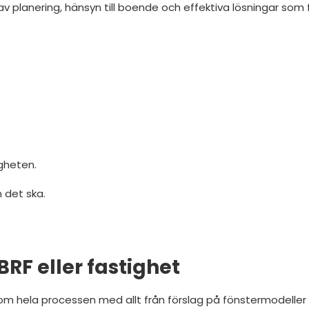
 av planering, hänsyn till boende och effektiva lösningar som f
gheten.
m det ska.
BRF eller fastighet
om hela processen med allt från förslag på fönstermodeller o