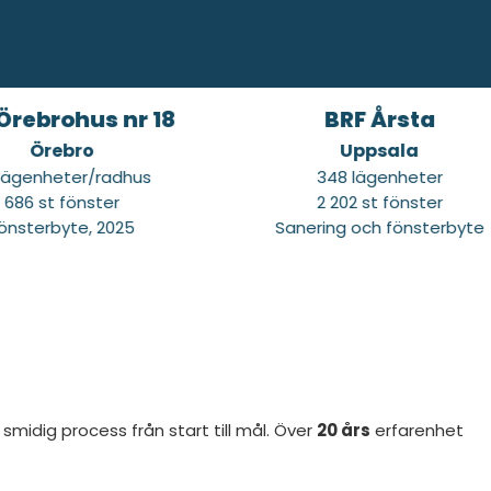
ohus nr 18
BRF Årsta
ebro
Uppsala
eter/radhus
348 lägenheter
 fönster
2 202 st fönster
yte, 2025
Sanering och fönsterbyte
midig process från start till mål. Över
20 års
erfarenhet