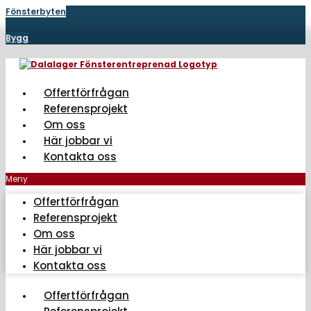
Hoppa
Fönsterbyten
till
innehåll
Bygg
Offertförfrågan
Referensprojekt
Om oss
Här jobbar vi
Kontakta oss
Meny
Offertförfrågan
Referensprojekt
Om oss
Här jobbar vi
Kontakta oss
Offertförfrågan