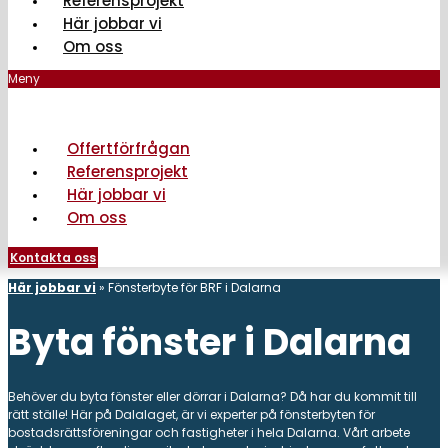
Referensprojekt
Här jobbar vi
Om oss
Meny
Offertförfrågan
Referensprojekt
Här jobbar vi
Om oss
Kontakta oss
Här jobbar vi
»
Fönsterbyte för BRF i Dalarna
Byta fönster i Dalarna
Behöver du byta fönster eller dörrar i Dalarna? Då har du kommit till
rätt ställe! Här på Dalalaget, är vi experter på fönsterbyten för
bostadsrättsföreningar och fastigheter i hela Dalarna. Vårt arbete