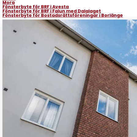
Mora
Fönsterbyte för BRF i Avesta
Fönsterbyte för BRF i Falun med Dalalaget
Fönsterbyte för Bostadsrättsföreningar i Borlänge