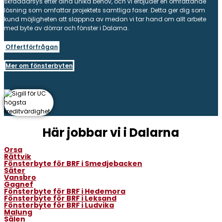
skräddarsys efter dina unika behov, och vi erbjuder en omfattande
lösning som omfattar projektets samtliga faser. Detta ger dig som
kund möjligheten att slappna av medan vi tar hand om allt arbete
med byte av dörrar och fönster i Dalarna.
Offertförfrågan
Mer om fönsterbyten
Här jobbar vi i Dalarna
Orsa
Rättvik
Fönsterbyte för BRF i Smedjebacken
Säter
Vansbro
Gagnef
Fönsterbyte för BRF i Hedemora
Fönsterbyte för BRF i Leksand
Fönsterbyte för BRF i Ludvika
Malung
Sälen