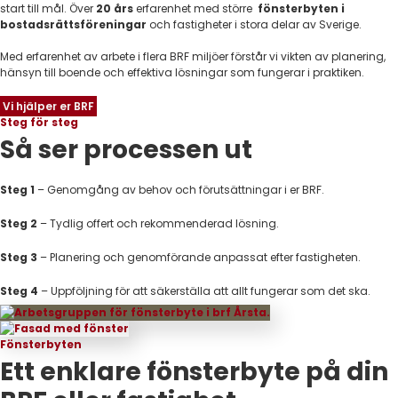
start till mål. Över
20 års
erfarenhet med större
fönsterbyten i
bostadsrättsföreningar
och fastigheter i stora delar av Sverige.
Med erfarenhet av arbete i flera BRF miljöer förstår vi vikten av planering,
hänsyn till boende och effektiva lösningar som fungerar i praktiken.
Vi hjälper er BRF
Steg för steg
Så ser processen ut
Steg 1
– Genomgång av behov och förutsättningar i er BRF.
Steg 2
– Tydlig offert och rekommenderad lösning.
Steg 3
–
Planering och genomförande anpassat efter fastigheten.
Steg 4
–
Uppföljning för att säkerställa att allt fungerar som det ska.
Fönsterbyten
Ett enklare fönsterbyte på din