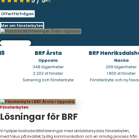
5 / 5
Offertförfrågan
Mer om fönsterbyten
8
BRF Årsta
BRF Henriksdalshö
Uppsala
Nacka
348 lägenheter
209 lägenheter
2 202 st fönster
1 800 st fönster
Sanering och fönsterbyte
Fönsterbyte och ny fasad,
Fönsterbyten
Lösningar för BRF
Vi hjälper bostadsrättsföreningar med skräddarsydda fönsterbyten,
med fokus på kvalitet, tydlig kommunikation och en smidig process från