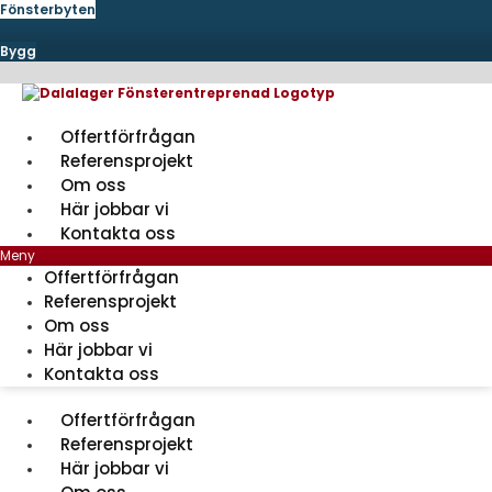
Hoppa
Fönsterbyten
till
innehåll
Bygg
Offertförfrågan
Referensprojekt
Om oss
Här jobbar vi
Kontakta oss
Meny
Offertförfrågan
Referensprojekt
Om oss
Här jobbar vi
Kontakta oss
Offertförfrågan
Referensprojekt
Här jobbar vi