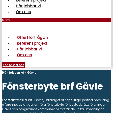
Referensprojekt
Här jobbar vi
Om oss
Meny
Offertförfrågan
Referensprojekt
Här jobbar vi
Om oss
Kontakta oss
Här jobbar vi
»
Gävle
Fönsterbyte brf Gävle
Fönsterbyte till er brf i Gävle, Dalalaget är er pålitliga partner med lång
erfarenhet av att genomföra fönsterbyte för bostadsrättsföreningar i
Gävle och omgivande kommuner. Vi förstår de unika utmaningar