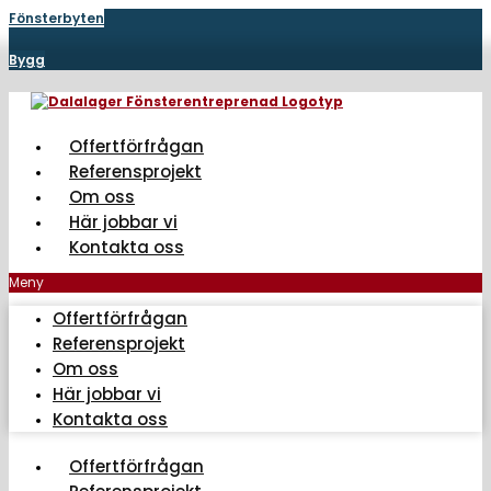
Hoppa
Fönsterbyten
till
innehåll
Bygg
Offertförfrågan
Referensprojekt
Om oss
Här jobbar vi
Kontakta oss
Meny
Offertförfrågan
Referensprojekt
Om oss
Här jobbar vi
Kontakta oss
Offertförfrågan