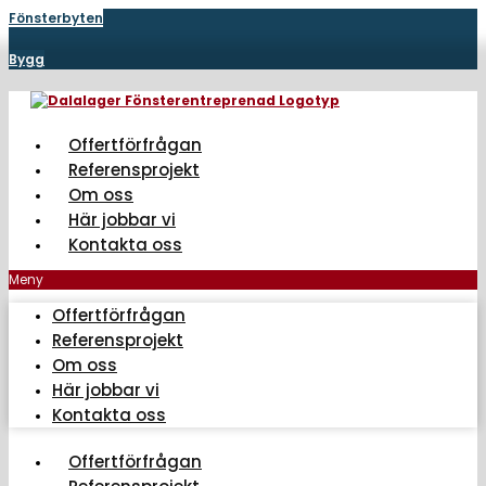
Hoppa
Fönsterbyten
till
innehåll
Bygg
Offertförfrågan
Referensprojekt
Om oss
Här jobbar vi
Kontakta oss
Meny
Offertförfrågan
Referensprojekt
Om oss
Här jobbar vi
Kontakta oss
Offertförfrågan