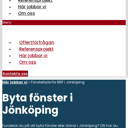
Referensprojekt
Här jobbar vi
Om oss
Meny
Offertförfrågan
Referensprojekt
Här jobbar vi
Om oss
Kontakta oss
Här jobbar vi
»
Fönsterbyte för BRF i Jönköping
Byta fönster i
Jönköping
Funderar du på att byta fönster eller dörrar i Jönköping? Då har du