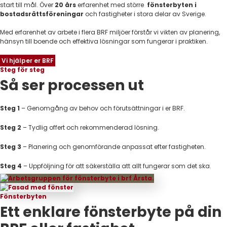
start till mål. Över
20 års
erfarenhet med större
fönsterbyten i
bostadsrättsföreningar
och fastigheter i stora delar av Sverige.
Med erfarenhet av arbete i flera BRF miljöer förstår vi vikten av planering,
hänsyn till boende och effektiva lösningar som fungerar i praktiken.
Vi hjälper er BRF
Steg för steg
Så ser processen ut
Steg 1
– Genomgång av behov och förutsättningar i er BRF.
Steg 2
– Tydlig offert och rekommenderad lösning.
Steg 3
–
Planering och genomförande anpassat efter fastigheten.
Steg 4
–
Uppföljning för att säkerställa att allt fungerar som det ska.
Fönsterbyten
Ett enklare fönsterbyte på din