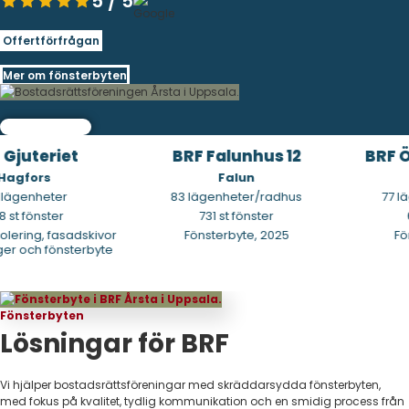
5 / 5
Offertförfrågan
Mer om fönsterbyten
Gjuteriet
BRF Falunhus 12
BRF Ör
agfors
Falun
lägenheter
83 lägenheter/radhus
77 lä
st fönster
731 st fönster
68
lering, fasadskivor
Fönsterbyte, 2025
Föns
 och fönsterbyte
Fönsterbyten
Lösningar för BRF
Vi hjälper bostadsrättsföreningar med skräddarsydda fönsterbyten,
med fokus på kvalitet, tydlig kommunikation och en smidig process från