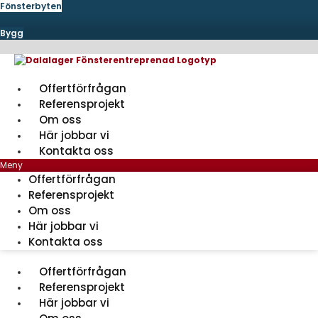
Hoppa
Fönsterbyten
till
innehåll
Bygg
Offertförfrågan
Referensprojekt
Om oss
Här jobbar vi
Kontakta oss
Meny
Offertförfrågan
Referensprojekt
Om oss
Här jobbar vi
Kontakta oss
Offertförfrågan
Referensprojekt
Här jobbar vi