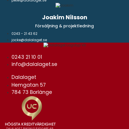
peter@dalalaget.se
Joakim Nilsson
Försäljning & projektledning
0243 - 21 43 62
jocke@dalalaget.se
0243 21 10 01
info@dalalaget.se
Dalalaget
Hemgatan 57
784 73 Borlänge