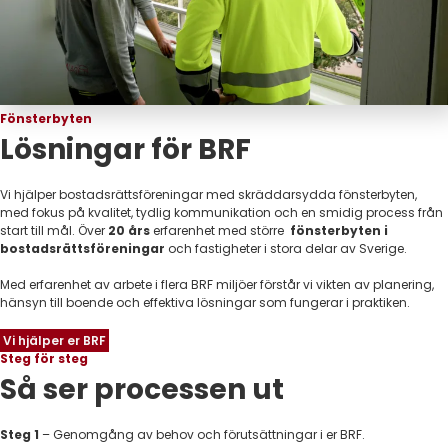
Fönsterbyten
Lösningar för BRF
Vi hjälper bostadsrättsföreningar med skräddarsydda fönsterbyten,
med fokus på kvalitet, tydlig kommunikation och en smidig process från
start till mål. Över
20 års
erfarenhet med större
fönsterbyten i
bostadsrättsföreningar
och fastigheter i stora delar av Sverige.
Med erfarenhet av arbete i flera BRF miljöer förstår vi vikten av planering,
hänsyn till boende och effektiva lösningar som fungerar i praktiken.
Vi hjälper er BRF
Steg för steg
Så ser processen ut
Steg 1
– Genomgång av behov och förutsättningar i er BRF.