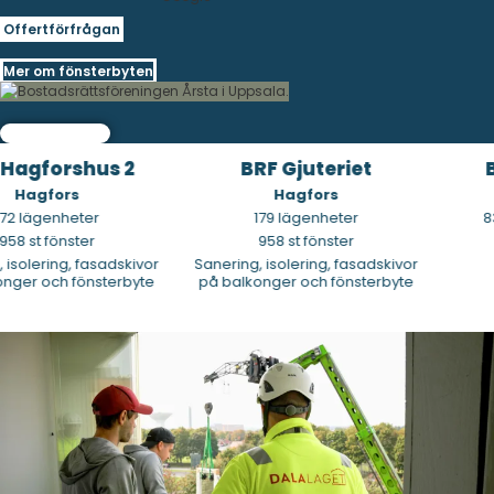
Offertförfrågan
Mer om fönsterbyten
agforshus 2
BRF Gjuteriet
BR
Hagfors
Hagfors
 lägenheter
179 lägenheter
83 
8 st fönster
958 st fönster
solering, fasadskivor
Sanering, isolering, fasadskivor
F
er och fönsterbyte
på balkonger och fönsterbyte