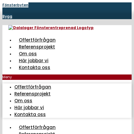
Hoppa
Fönsterbyten
till
innehåll
Bygg
Offertförfrågan
Referensprojekt
Om oss
Här jobbar vi
Kontakta oss
Meny
Offertförfrågan
Referensprojekt
Om oss
Här jobbar vi
Kontakta oss
Offertförfrågan