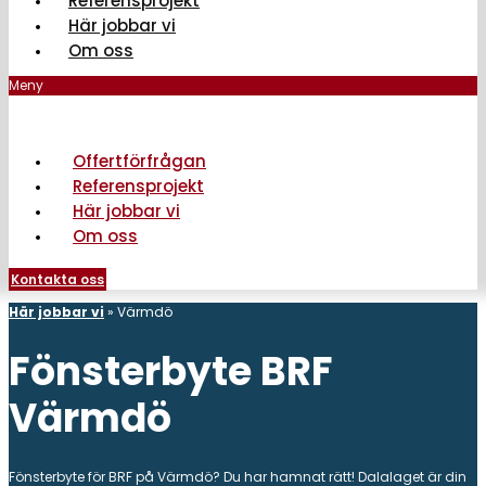
Referensprojekt
Här jobbar vi
Om oss
Meny
Offertförfrågan
Referensprojekt
Här jobbar vi
Om oss
Kontakta oss
Här jobbar vi
»
Värmdö
Fönsterbyte BRF
Värmdö
Fönsterbyte för BRF på Värmdö? Du har hamnat rätt! Dalalaget är din