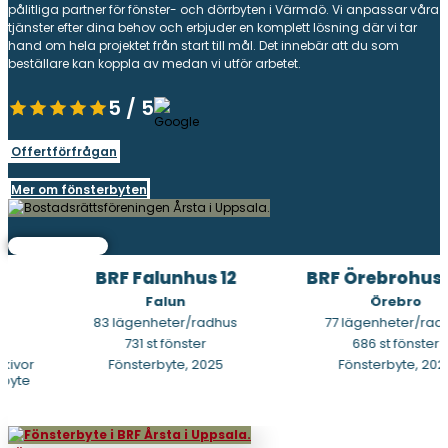
pålitliga partner för fönster- och dörrbyten i Värmdö. Vi anpassar våra
tjänster efter dina behov och erbjuder en komplett lösning där vi tar
hand om hela projektet från start till mål. Det innebär att du som
beställare kan koppla av medan vi utför arbetet.
5 / 5
Offertförfrågan
Mer om fönsterbyten
BRF Falunhus 12
BRF Örebrohus nr
Falun
Örebro
83 lägenheter/radhus
77 lägenheter/radhu
731 st fönster
686 st fönster
ivor
Fönsterbyte, 2025
Fönsterbyte, 2025
yte